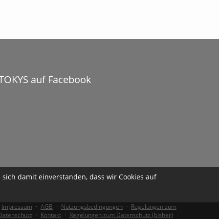
TOKYS auf Facebook
sich damit einverstanden, dass wir Cookies auf
Impressum
·
AGB
·
Nutzungsbedingungen
·
Regelungen zum
Datenschutz
·
Kontakt
·
Regelungen zum Datenschutz (bisher)