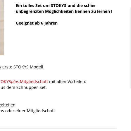
Kurbeln / Achsen /
Technische Unterstützung
Er
Ein tolles Set um STOKYS und die schier
Schienen und Geländer
Achsenlager
Ka
Dr
unbegrenzten Möglichkeiten kennen zu lernen !
Räder / Rollen /
W
Ge
Geeignet ab 6 Jahren
Scheiben
Antriebe / Kupplungen
G
Zahnräder / Differential
Sonderteile
Nachhaltigkeit und Wertstabilität
S
K
T-Shirts
B
as erste STOKYS Modell.
TOKYS
plus-
Mitgliedschaft
mit allen Vorteilen:
 aus dem Schnupper-Set.
elteilen
s oder einer Mitgliedschaft