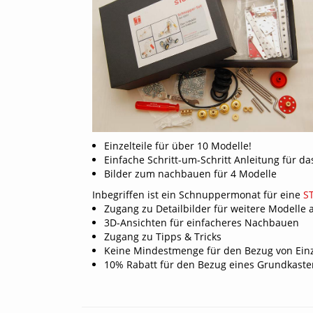
STOKYS
plus
-
Getriebekästen
Mitgliedschaft
Ordnungssysteme
Lehrmittelbaukästen &
Grundkästen
Lernmodelle
Modellkästen
Mini-Modelle
Brücke zwischen analog & digital
Modellbücher
Einzelteile für über 10 Modelle!
Einfache Schritt-um-Schritt Anleitung für d
Bilder zum nachbauen für 4 Modelle
Inbegriffen ist ein Schnuppermonat für eine
S
Zugang zu Detailbilder für weitere Modelle
3D-Ansichten für einfacheres Nachbauen
Zugang zu Tipps & Tricks
Keine Mindestmenge für den Bezug von Einz
10% Rabatt für den Bezug eines Grundkasten