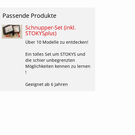
weiterungen 3D-
bel/Kontaktblock
uck
Andere Erweiterungen
Passende Produkte
erkzeuge + Schrauben
triebe + Experimente
Elektronik + Robotik
Schnupper-Set (inkl.
STOKYS
plus
)
utscheine
Über 10 Modelle zu entdecken!
wissness & Swiss Made
atalog
Ein tolles Set um STOKYS und
die schier unbegrenzten
ankverbindung & Konditionen
Möglichkeiten kennen zu lernen
!
Geeignet ab 6 Jahren