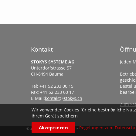
Kontakt
Öffnu
STOKYS SYSTEME AG
jeden M
Unterdorfstrasse 57
CH-8494 Bauma
Betriebs
geschlo
Tel: +41 52 233 00 15
Bestel
Fax: +41 52 233 00 17
bearbei
E-Mail:
kontakt@stokys.ch
Zum Fab
Wir verwenden Cookies für eine bestmögliche Nutze
Ihrem Gerät speichern
Akzeptieren
-
Regelungen zum Datenschu
© 2026 Stokys