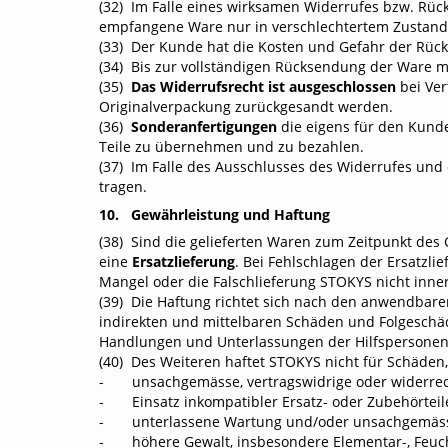
(32) Im Falle eines wirksamen Widerrufes bzw. Rüc
empfangene Ware nur in verschlechtertem Zustand
(33) Der Kunde hat die Kosten und Gefahr der Rückse
(34) Bis zur vollständigen Rücksendung der Ware 
(35)
Das Widerrufsrecht ist ausgeschlossen
bei Ve
Originalverpackung zurückgesandt werden.
(36)
Sonderanfertigungen
die eigens für den Kunde
Teile zu übernehmen und zu bezahlen.
(37) Im Falle des Ausschlusses des Widerrufes un
tragen.
10. Gewährleistung und Haftung
(38) Sind die gelieferten Waren zum Zeitpunkt des G
eine
Ersatzlieferung
. Bei Fehlschlagen der Ersatzl
Mangel oder die Falschlieferung STOKYS nicht inner
(39) Die Haftung richtet sich nach den anwendbaren 
indirekten und mittelbaren Schäden und Folgeschäden
Handlungen und Unterlassungen der Hilfspersonen v
(40) Des Weiteren haftet STOKYS nicht für Schäden
- unsachgemässe, vertragswidrige oder widerrecht
- Einsatz inkompatibler Ersatz- oder Zubehörteile
- unterlassene Wartung und/oder unsachgemässe 
- höhere Gewalt, insbesondere Elementar-, Feucht