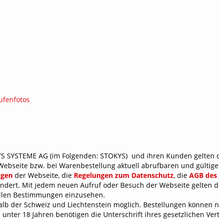
Kurbeln / Achsen /
Technische Unterstützung
Er
Schienen und Geländer
Achsenlager
Ka
Dr
Räder / Rollen /
W
Ge
Scheiben
Antriebe / Kupplungen
G
Zahnräder / Differential
Sonderteile
Nachhaltigkeit und Wertstabilität
S
K
T-Shirts
ufenfotos
B
S SYSTEME AG (im Folgenden: STOKYS) und ihren Kunden gelten 
r Webseite bzw. bei Warenbestellung aktuell abrufbaren und gültig
ngen
der Webseite, die
Regelungen zum Datenschutz
, die
AGB des
dert. Mit jedem neuen Aufruf oder Besuch der Webseite gelten die
uellen Bestimmungen einzusehen.
lb der Schweiz und Liechtenstein möglich. Bestellungen können n
nter 18 Jahren benötigen die Unterschrift ihres gesetzlichen Vert