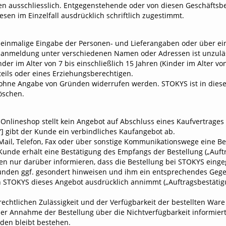
en ausschliesslich. Entgegenstehende oder von diesen Geschäf
sen im Einzelfall ausdrücklich schriftlich zugestimmt.
einmalige Eingabe der Personen- und Lieferangaben oder über ei
anmeldung unter verschiedenen Namen oder Adressen ist unzulässi
der im Alter von 7 bis einschließlich 15 Jahren (Kinder im Alter v
teils oder eines Erziehungsberechtigen.
ohne Angabe von Gründen widerrufen werden. STOKYS ist in diese
öschen.
nlineshop stellt kein Angebot auf Abschluss eines Kaufvertrages 
] gibt der Kunde ein verbindliches Kaufangebot ab.
ail, Telefon, Fax oder über sonstige Kommunikationswege eine Bes
unde erhält eine Bestätigung des Empfangs der Bestellung („Auftra
 nur darüber informieren, dass die Bestellung bei STOKYS einge
unden ggf. gesondert hinweisen und ihm ein entsprechendes Gege
 STOKYS dieses Angebot ausdrücklich annimmt („Auftragsbestätigu
rechtlichen Zulässigkeit und der Verfügbarkeit der bestellten Wa
r Annahme der Bestellung über die Nichtverfügbarkeit informiert
den bleibt bestehen.