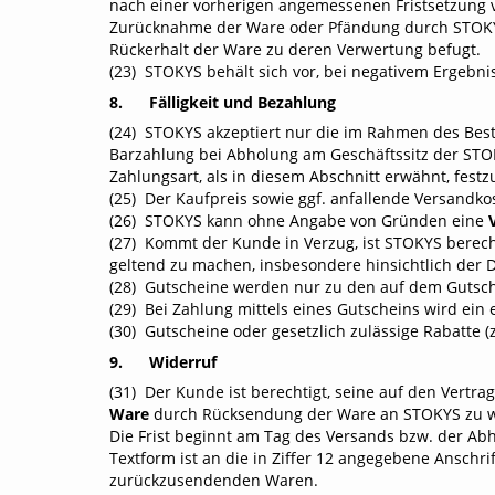
nach einer vorherigen angemessenen Fristsetzung 
Zurücknahme der Ware oder Pfändung durch STOKYS l
Rückerhalt der Ware zu deren Verwertung befugt.
(23) STOKYS behält sich vor, bei negativem Ergebni
8. Fälligkeit und Bezahlung
(24) STOKYS akzeptiert nur die im Rahmen des Bes
Barzahlung bei Abholung am Geschäftssitz der STO
Zahlungsart, als in diesem Abschnitt erwähnt, fest
(25) Der Kaufpreis sowie ggf. anfallende Versandkost
(26) STOKYS kann ohne Angabe von Gründen eine
(27) Kommt der Kunde in Verzug, ist STOKYS berech
geltend zu machen, insbesondere hinsichtlich der
(28) Gutscheine werden nur zu den auf dem Gutsch
(29) Bei Zahlung mittels eines Gutscheins wird e
(30) Gutscheine oder gesetzlich zulässige Rabatte
9. Widerruf
(31) Der Kunde ist berechtigt, seine auf den Vert
Ware
durch Rücksendung der Ware an STOKYS zu wider
Die Frist beginnt am Tag des Versands bzw. der Ab
Textform ist an die in Ziffer 12 angegebene Anschri
zurückzusendenden Waren.