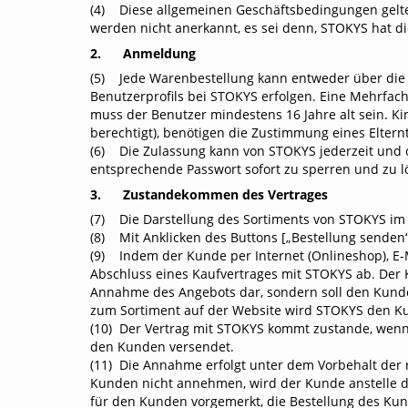
(4) Diese allgemeinen Geschäftsbedingungen gelt
werden nicht anerkannt, es sei denn, STOKYS hat die
2. Anmeldung
(5) Jede Warenbestellung kann entweder über die 
Benutzerprofils bei
STOKYS erfolgen. Eine Mehrfach
muss der Benutzer mindestens 16 Jahre alt sein. Kin
berechtigt), benötigen die Zustimmung eines Eltern
(6) Die Zulassung kann von STOKYS jederzeit und 
entsprechende Passwort sofort zu sperren und zu l
3. Zustandekommen des Vertrages
(7) Die Darstellung des Sortiments von STOKYS im O
(8) Mit Anklicken des Buttons [„Bestellung senden“
(9) Indem der Kunde per Internet (Onlineshop), E-M
Abschluss eines Kaufvertrages mit STOKYS ab. Der K
Annahme des Angebots dar, sondern soll den Kunden
zum Sortiment auf der Website wird STOKYS den K
(10) Der Vertrag mit STOKYS kommt zustande, wenn
den Kunden versendet.
(11) Die Annahme erfolgt unter dem Vorbehalt der 
Kunden nicht annehmen, wird der Kunde anstelle de
für den Kunden vorgemerkt, die Bestellung des Kun