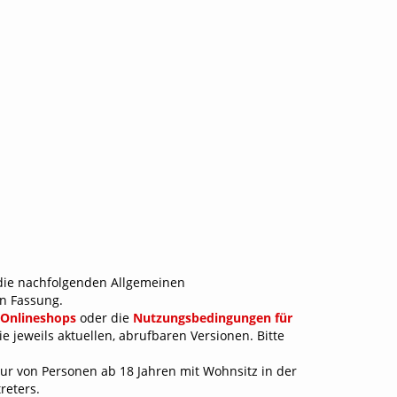
weiterungen 3D-
bel/Kontaktblock
uck
Andere Erweiterungen
erkzeuge + Schrauben
triebe + Experimente
Elektronik + Robotik
utscheine
wissness & Swiss Made
atalog
ankverbindung & Konditionen
die nachfolgenden Allgemeinen
en Fassung.
 Onlineshops
oder die
Nutzungsbedingungen für
 jeweils aktuellen, abrufbaren Versionen. Bitte
ur von Personen ab 18 Jahren mit Wohnsitz in der
reters.