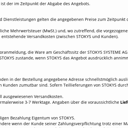
ist der im Zeitpunkt der Abgabe des Angebots.
d Dienstleistungen gelten die angegebenen Preise zum Zeitpunkt 
tzliche Mehrwertsteuer (MwSt.) und, wo zutreffend, die vorgezogene
ich entstehende Versandkosten (zwischen
STOKYS und Kunden).
er Voranmeldung, die Ware am Geschäftssitz der STOKYS SYSTEME A
t STOKYS zustande, wenn STOKYS das Angebot ausdrücklich annimm
den in der Bestellung angegebene Adresse schnellstmöglich auslie
 dem Kunden zumutbar sind. Sofern Teillieferungen von STOKYS du
fall ausgewiesenen Versandkosten.
normalerweise 3-7 Werktage. Angaben über die voraussichtliche
Lief
ändigen Bezahlung Eigentum von STOKYS.
esondere wenn der Kunde seiner Zahlungsverpflichtung trotz eine