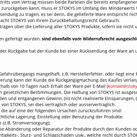
ktritts vom Vertrag müssen beide Parteien die bereits empfangene
 zurückgeben kann, muss er STOKYS im Umfang des Minderwerts We
ndung zu tragen, es sei denn, die gelieferte Ware entspricht nich
macht STOKYS von ihrem Zurückbehaltungsrecht Gebrauch.
rträgen über die Lieferung aller STOKYS
Produkte, sofern sie nicht 
n gefertigt wurden,
sind ebenfalls vom Widerrufsrecht ausgesch
d der Rückgabe hat der Kunde bei einer Rücksendung der Ware an 
efahrübergangs mangelhaft, z.B. Herstellerfehler, oder liegt eine F
ieferung kann der Kunde die Rückgängigmachung des Kaufes verlan
halb von 10 Tagen nach Erhalt der Ware per E-Mail (
kontakt@stoky
gesetzlichen Bestimmungen. Die Haftung von STOKYS ist ausgeschloss
 und entgangenen Gewinn, (iii) nicht realisierte Einsparungen, (i
on STOKYS, sei dies vertraglich oder ausservertraglich.
, die auf eine der folgenden Ursachen zurückzuführen sind:
liche Lagerung, Einstellung oder Benutzung der Produkte;
 (z.B. Stromversorgung);
Abänderung oder Reparatur der Produkte durch den Kunden ode
igkeits-, Sturz- und Schlagschäden usw.,
welche nicht durch STOK