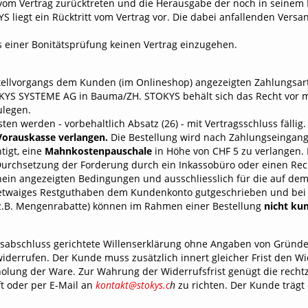
vom Vertrag zurücktreten und die Herausgabe der
noch in seinem 
iegt ein Rücktritt vom Vertrag vor. Die dabei anfallenden Versa
s einer Bonitätsprüfung keinen Vertrag einzugehen.
tellvorgangs dem Kunden (im Onlineshop) angezeigten Zahlungsart
KYS SYSTEME AG in Bauma/ZH. STOKYS behält sich das Recht vor mi
zulegen.
en werden - vorbehaltlich Absatz (26) - mit Vertragsschluss fällig.
Vorauskasse verlangen.
Die Bestellung wird nach Zahlungseingang
tigt, eine
Mahnkostenpauschale
in Höhe von CHF 5 zu verlangen.
 Durchsetzung der Forderung durch ein Inkassobüro oder einen
Rec
ein angezeigten Bedingungen und ausschliesslich für die auf dem
in etwaiges Restguthaben dem Kundenkonto gutgeschrieben und bei
 (z.B. Mengenrabatte) können im Rahmen einer Bestellung
nicht ku
ragsabschluss gerichtete Willenserklärung ohne Angaben von Grün
rufen. Der Kunde muss zusätzlich innert gleicher Frist den Widerr
holung der Ware. Zur Wahrung der Widerrufsfrist genügt die recht
ft oder per E-Mail an
kontakt@stokys.c
h
zu richten. Der Kunde trägt