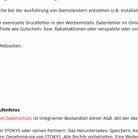
e bei der Ausführung von Dienstleistern entstehen (z.B. Installat
 eventuelle Druckfehler in den Werbemitteln, Datenfehler im Onli
xte wie Gutschein- bzw. Rabattaktionen oder verspätete oder unt
Webseiten:
ufenfotos
um Datenschutz
ist integrierter Bestandteil
dieser AGB. Mit der Ak
 bei STOKYS oder seinen Partnern. Das Herunterladen, Speichern, K
chen Genehmigung von STOKYS. Alle Rechte vorbehalten. Eine Weite