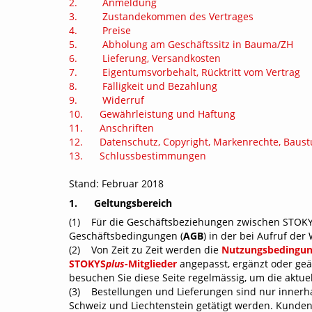
STOKYS
plus
-
2. Anmeldung
Getriebekästen
Mitgliedschaft
3. Zustandekommen des Vertrages
4. Preise
Ordnungssysteme
Lehrmittelbaukästen &
5. Abholung am Geschäftssitz in Bauma/ZH
Grundkästen
Lernmodelle
6. Lieferung, Versandkosten
7. Eigentumsvorbehalt, Rücktritt vom Vertrag
8. Fälligkeit und Bezahlung
Modellkästen
Mini-Modelle
9. Widerruf
Brücke zwischen analog & digital
10. Gewährleistung und Haftung
Modellbücher
11. Anschriften
12. Datenschutz, Copyright, Markenrechte, Baust
13. Schlussbestimmungen
Stand: Februar 2018
1. Geltungsbereich
(1) Für die Geschäftsbeziehungen zwischen STOKY
Geschäftsbedingungen (
AGB
) in der bei Aufruf de
(2) Von Zeit zu Zeit werden die
Nutzungsbedingu
STOKYS
plus
-Mitglieder
angepasst, ergänzt oder geän
besuchen Sie diese Seite regelmässig, um die akt
(3) Bestellungen und Lieferungen sind nur innerha
Schweiz und Liechtenstein getätigt werden. Kunden u