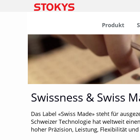
Produkt
Noch mehr
Möglichkeiten für
STOKYS Besitzer
Erst mit einer STOKYS
plus-
Swissness & Swiss 
Mitgliedschaft und
der STOKYS
plus-
Internetplattfo
STOKYS Baukastensystem erklär
Spielen
Baukästen + Sets
Team
Das Label «Swiss Made» steht für ausgeze
kann man das ganze Potenzial
Schweizer Technologie hat weltweit eine
Grundkästen 0 bis PRO
Produktion & Fabrikladen
von STOKYS Produkten
und Schnupper-Set
Ergänzungssets
hoher Präzision, Leistung, Flexibilität un
ausschöpfen.