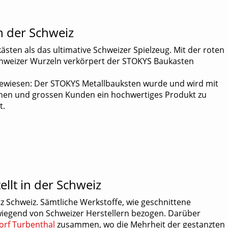
Kurbeln / Achsen /
Technische Unterstützung
Er
Schienen und Geländer
Achsenlager
Ka
Dr
 der Schweiz
Räder / Rollen /
W
Ge
Scheiben
Antriebe / Kupplungen
sten als das ultimative Schweizer Spielzeug. Mit der roten
G
hweizer Wurzeln verkörpert der STOKYS Baukasten
Zahnräder / Differential
Sonderteile
Nachhaltigkeit und Wertstabilität
S
K
bewiesen: Der STOKYS Metallbauksten wurde und wird mit
T-Shirts
einen und grossen Kunden ein hochwertiges Produkt zu
t.
B
llt in der Schweiz
 Schweiz. Sämtliche Werkstoffe, wie geschnittene
wiegend von Schweizer Herstellern bezogen. Darüber
rf Turbenthal
zusammen, wo die Mehrheit der gestanzten