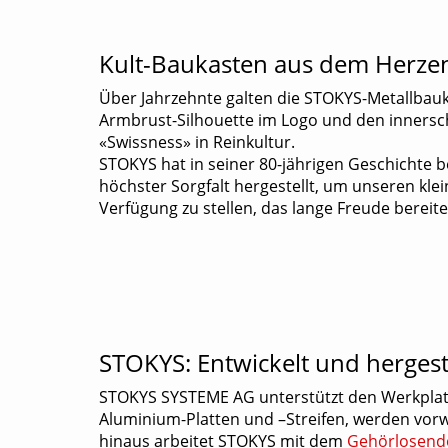
STOKYS
plus
-
Getriebekästen
Mitgliedschaft
Kult-Baukasten aus dem Herzen
Ordnungssysteme
Lehrmittelbaukästen &
Grundkästen
Lernmodelle
Über Jahrzehnte galten die STOKYS-Metallbaukä
Armbrust-Silhouette im Logo und den innersc
Modellkästen
Mini-Modelle
«Swissness» in Reinkultur.
Brücke zwischen analog & digital
STOKYS hat in seiner 80-jährigen Geschichte 
Modellbücher
höchster Sorgfalt hergestellt, um unseren kl
Verfügung zu stellen, das lange Freude bereite
STOKYS: Entwickelt und hergeste
STOKYS SYSTEME AG unterstützt den Werkplatz
Aluminium-Platten und –Streifen, werden vor
hinaus arbeitet STOKYS mit dem
Gehörlosendo