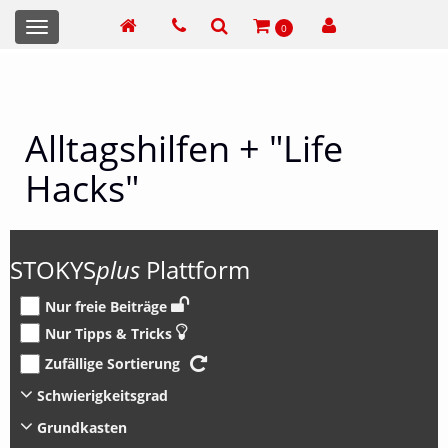
Toggle
0
navigation
Alltagshilfen + "Life
Hacks"
STOKYS
plus
Plattform
Nur freie Beiträge
Nur Tipps & Tricks
Zufällige Sortierung
Schwierigkeitsgrad
Grundkasten