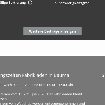
Kurbeln / Achsen /
Technische Unterstützung
ällige Sortierung
Schwierigkeitsgrad
Er
Schienen und Geländer
Achsenlager
Ka
Dr
Räder / Rollen /
W
Ge
Scheiben
Antriebe / Kupplungen
G
Zahnräder / Differential
Sonderteile
Nachhaltigkeit und Wertstabilität
S
K
T-Shirts
B
ngszeiten Fabrikladen in Bauma
S
ittwoch 9.00 – 12.00 Uhr und 13.30 – 17.00 Uhr
ferien vom 13. - 31. Juli 2026. Der Fabrikladen bleibt
ssen.
lungen vom Webshop werden entgegengenommen und