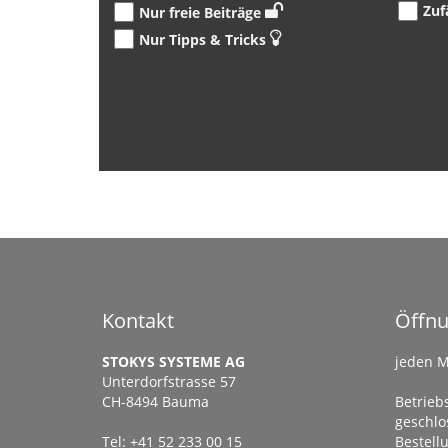
STOKYS
plus
-
Zuf
Nur freie Beiträge
Getriebekästen
Mitgliedschaft
Nur Tipps & Tricks
Ordnungssysteme
Lehrmittelbaukästen &
Grundkästen
Lernmodelle
Modellkästen
Mini-Modelle
Brücke zwischen analog & digital
Modellbücher
Kontakt
Öffnu
STOKYS SYSTEME AG
jeden M
Unterdorfstrasse 57
CH-8494 Bauma
Betriebs
geschlo
Tel: +41 52 233 00 15
Bestel