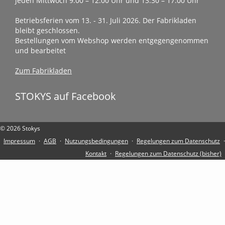
jeden Mittwoch 9.00 – 12.00 Uhr und 13.30 – 17.00 Uhr
Betriebsferien vom 13. - 31. Juli 2026. Der Fabrikladen
bleibt geschlossen.
Bestellungen vom Webshop werden entgegengenommen
und bearbeitet
Zum Fabrikladen
STOKYS auf Facebook
© 2026 Stokys
Impressum
·
AGB
·
Nutzungsbedingungen
·
Regelungen zum Datenschutz
·
Kontakt
·
Regelungen zum Datenschutz (bisher)