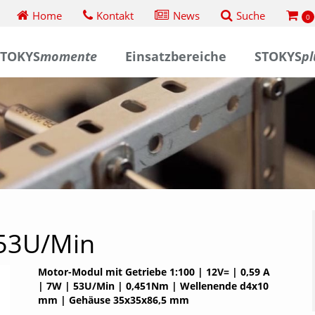
Home
Kontakt
News
Suche
0
STOKYS
momente
Einsatzbereiche
STOKYS
pl
M
Ha
Sc
Ba
Über STOKYS
plus
- Mitglied
La
werden
53U/Min
rm
t
STOKYS weckt den Erfindergeist
Lernen
Einzelteile
Geschichte von STOKYS
S
K
Spi
M
L
STOKYS in der Ausbildung
Sp
Motor-Modul mit Getriebe 1:100 | 12V= | 0,59 A
Profile / Bügel /
Lochbänder / Platten
Ak
Medienspiegel
All
| 7W | 53U/Min | 0,451Nm | Wellenende d4x10
Tipps + Tricks
Verbindungen
(Alu & Flex)
Ha
mm | Gehäuse 35x35x86,5 mm
El