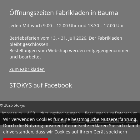
Öffnungszeiten Fabrikladen in Bauma
jeden Mittwoch 9.00 – 12.00 Uhr und 13.30 – 17.00 Uhr
Betriebsferien vom 13. - 31. Juli 2026. Der Fabrikladen
bleibt geschlossen.
Bestellungen vom Webshop werden entgegengenommen
und bearbeitet
Zum Fabrikladen
STOKYS auf Facebook
© 2026 Stokys
Impressum
·
AGB
·
Nutzungsbedingungen
·
Regelungen zum Datenschutz
·
Wir verwenden Cookies für eine bestmögliche Nutzererfahrung.
Kontakt
·
Regelungen zum Datenschutz (bisher)
Durch die Nutzung unserer Internetseite erklären Sie sich damit
einverstanden, dass wir Cookies auf Ihrem Gerät speichern