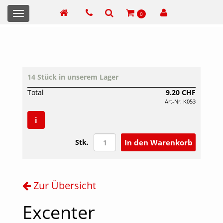
Toggle
0
navigation
14 Stück in unserem Lager
Total
9.20 CHF
Art-Nr. K053
i
Stk.
Zur Übersicht
Excenter