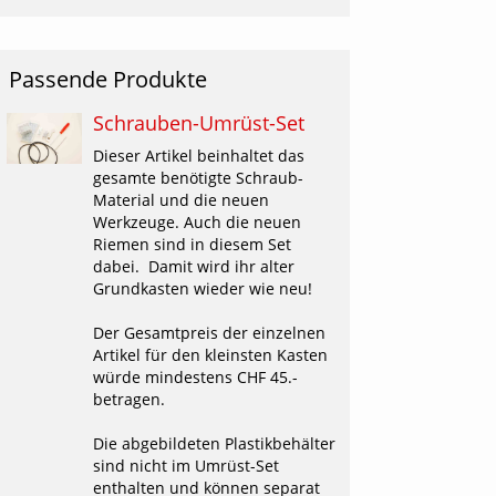
weiterungen 3D-
bel/Kontaktblock
uck
Andere Erweiterungen
erkzeuge + Schrauben
Passende Produkte
triebe + Experimente
Elektronik + Robotik
Schrauben-Umrüst-Set
utscheine
Dieser Artikel beinhaltet das
wissness & Swiss Made
gesamte benötigte Schraub-
atalog
Material und die neuen
Werkzeuge. Auch die neuen
ankverbindung & Konditionen
Riemen sind in diesem Set
dabei. Damit wird ihr alter
Grundkasten wieder wie neu!
Der Gesamtpreis der einzelnen
Artikel für den kleinsten Kasten
würde mindestens CHF 45.-
betragen.
Die abgebildeten Plastikbehälter
sind nicht im Umrüst-Set
enthalten und können separat