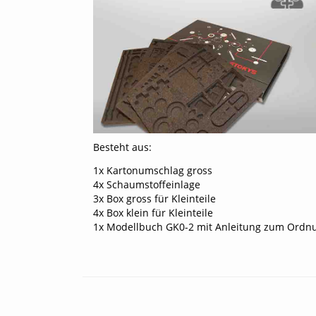
STOKYS
plus
-
Getriebekästen
Mitgliedschaft
Ordnungssysteme
Lehrmittelbaukästen &
Grundkästen
Lernmodelle
Modellkästen
Mini-Modelle
Brücke zwischen analog & digital
Modellbücher
Besteht aus:
1x Kartonumschlag gross
4x Schaumstoffeinlage
3x Box gross für Kleinteile
4x Box klein für Kleinteile
1x Modellbuch GK0-2 mit Anleitung zum Ordn