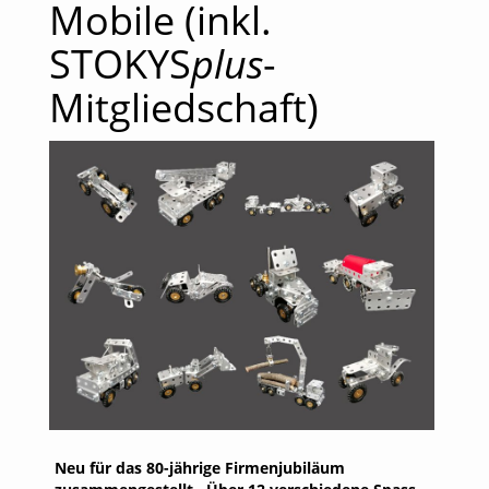
Mobile (inkl.
STOKYS
plus
-
Mitgliedschaft)
Neu für das 80-jährige Firmenjubiläum