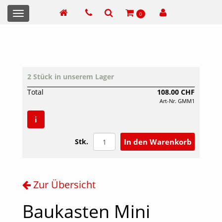
Toggle
0
navigation
2 Stück in unserem Lager
Total
108.00 CHF
Art-Nr. GMM1
i
Stk.
Zur Übersicht
Baukasten Mini