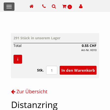
Toggle
0
navigation
291 Stück in unserem Lager
Total
0.55 CHF
Art-Nr. K010
i
Stk.
Zur Übersicht
Distanzring