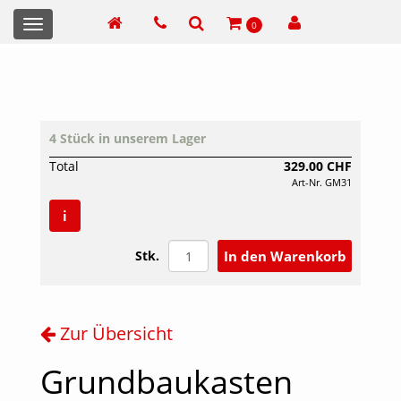
Toggle
0
navigation
4 Stück in unserem Lager
Total
329.00 CHF
Art-Nr. GM31
i
Stk.
Zur Übersicht
Grundbaukasten