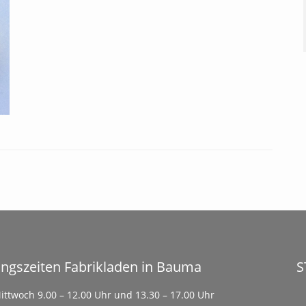
Kurbeln / Achsen /
Technische Unterstützung
Er
Schienen und Geländer
Achsenlager
Ka
Dr
Räder / Rollen /
W
Ge
Scheiben
Antriebe / Kupplungen
G
Zahnräder / Differential
Sonderteile
Nachhaltigkeit und Wertstabilität
S
K
T-Shirts
B
ngszeiten Fabrikladen in Bauma
S
ittwoch 9.00 – 12.00 Uhr und 13.30 – 17.00 Uhr