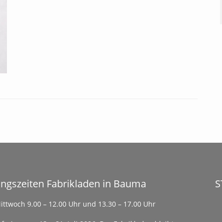
Kurbeln / Achsen /
Technische Unterstützung
Er
Schienen und Geländer
Achsenlager
Ka
Dr
Räder / Rollen /
W
Ge
Scheiben
Antriebe / Kupplungen
G
Zahnräder / Differential
Sonderteile
Nachhaltigkeit und Wertstabilität
S
K
T-Shirts
B
ngszeiten Fabrikladen in Bauma
S
ittwoch 9.00 – 12.00 Uhr und 13.30 – 17.00 Uhr